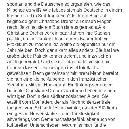
spontan und die Deutschen so organisiert, wie das
Klischee es will? Wie lebt es sich als Deutsche in einem
kleinen Dorf in Süd-frankreich? In ihrem Blog auf
brigitte.de geht Christiane Dreher all diesen Fragen
nach. Jetzt hat sie ein Buch daraus gemacht.Als
Christiane Dreher vor ein paar Jahren ihre Sachen
packte, um in Frankreich auf einem Bauernhof ein
Praktikum zu machen, da wollte sie eigentlich nur ein
Jahr bleiben. Doch dann kam alles anders. Sie hat ihre
große Liebe Patrick kennengelernt und inzwischen
auch geheiratet. Und sie ist – das hätte sie sich nie
träumen lassen – sozusagen ins »Hotelfach«
gewechselt. Denn gemeinsam mit ihrem Mann betreibt
sie nun eine kleine Auberge in den französischen
Seealpen.Mit viel Humor und Einfühlungsvermögen
berichtet Christiane Dreher von ihrem Leben in einem
winzigen Dorf in den südfranzösischen Alpen. Sie
erzählt vom Dorfladen, der als Nachrichtenzentrale
fungiert, vom Schlachtfest im Winter, das der Städterin
einiges an Nervenstärke – und Trinkfestigkeit –
abverlangt, vom Gemeinschaftsgefühl, aber auch von
kulturellen Unterschieden. Warum ist man für die