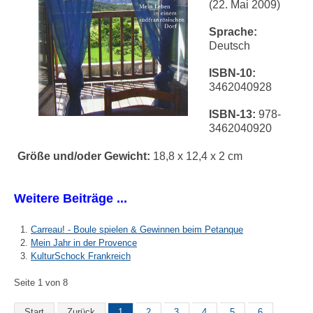
(22. Mai 2009)
Sprache:
Deutsch
ISBN-10:
3462040928
ISBN-13:
978-
3462040920
Größe und/oder Gewicht:
18,8 x 12,4 x 2 cm
Weitere Beiträge ...
Carreau! - Boule spielen & Gewinnen beim Petanque
Mein Jahr in der Provence
KulturSchock Frankreich
Seite 1 von 8
Start
Zurück
1
2
3
4
5
6