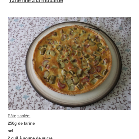
Tarte fine à la rhubarbe
Pâte
sablée:
250g de farine
sel
2 cuil.à soupe de sucre