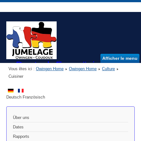
Afficher le menu
Deutsch Französischer Ver
Vous êtes ici :
Owingen Home
Owingen Home
Culture
DFVO e.V.
Cuisiner
Deutsch Französisch
Über uns
Dates
Rapports