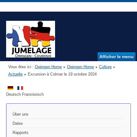
Afficher le menu
Deutsch Französischer Ver
Vous êtes ici :
Owingen Home
Owingen Home
Culture
DFVO e.V.
Actuelle
Excursion à Colmar le 19 octobre 2024
Deutsch Französisch
Über uns
Dates
Rapports