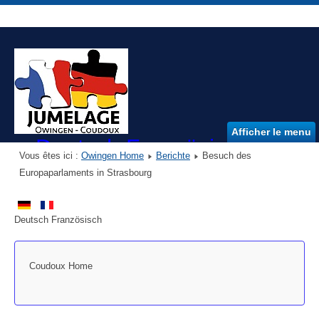
Afficher le menu
Deutsch Französischer Ver
Vous êtes ici :
Owingen Home
Berichte
Besuch des
DFVO e.V.
Europaparlaments in Strasbourg
Deutsch Französisch
Coudoux Home