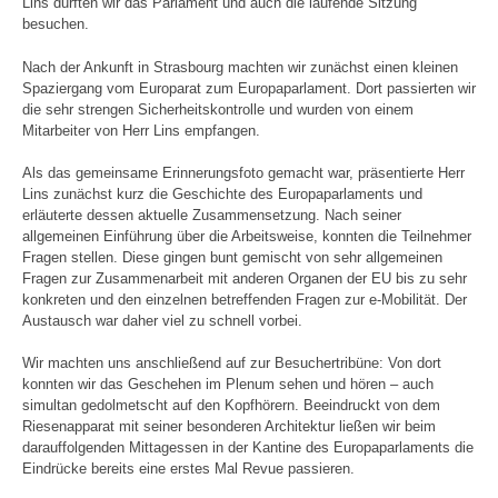
Lins durften wir das Parlament und auch die laufende Sitzung
besuchen.
Nach der Ankunft in Strasbourg machten wir zunächst einen kleinen
Spaziergang vom Europarat zum Europaparlament. Dort passierten wir
die sehr strengen Sicherheitskontrolle und wurden von einem
Mitarbeiter von Herr Lins empfangen.
Als das gemeinsame Erinnerungsfoto gemacht war, präsentierte Herr
Lins zunächst kurz die Geschichte des Europaparlaments und
erläuterte dessen aktuelle Zusammensetzung. Nach seiner
allgemeinen Einführung über die Arbeitsweise, konnten die Teilnehmer
Fragen stellen. Diese gingen bunt gemischt von sehr allgemeinen
Fragen zur Zusammenarbeit mit anderen Organen der EU bis zu sehr
konkreten und den einzelnen betreffenden Fragen zur e-Mobilität. Der
Austausch war daher viel zu schnell vorbei.
Wir machten uns anschließend auf zur Besuchertribüne: Von dort
konnten wir das Geschehen im Plenum sehen und hören – auch
simultan gedolmetscht auf den Kopfhörern. Beeindruckt von dem
Riesenapparat mit seiner besonderen Architektur ließen wir beim
darauffolgenden Mittagessen in der Kantine des Europaparlaments die
Eindrücke bereits eine erstes Mal Revue passieren.