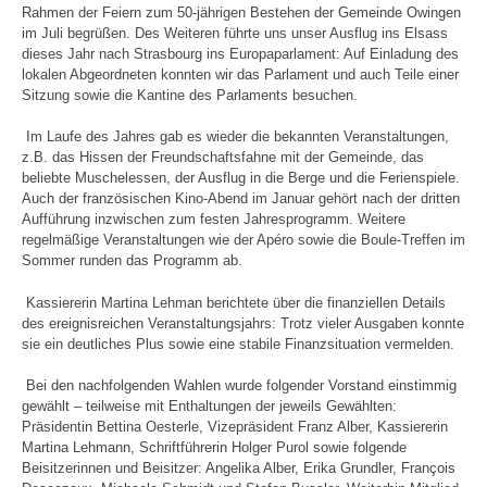
Rahmen der Feiern zum 50-jährigen Bestehen der Gemeinde Owingen
im Juli begrüßen. Des Weiteren führte uns unser Ausflug ins Elsass
dieses Jahr nach Strasbourg ins Europaparlament: Auf Einladung des
lokalen Abgeordneten konnten wir das Parlament und auch Teile einer
Sitzung sowie die Kantine des Parlaments besuchen.
Im Laufe des Jahres gab es wieder die bekannten Veranstaltungen,
z.B. das Hissen der Freundschaftsfahne mit der Gemeinde, das
beliebte Muschelessen, der Ausflug in die Berge und die Ferienspiele.
Auch der französischen Kino-Abend im Januar gehört nach der dritten
Aufführung inzwischen zum festen Jahresprogramm. Weitere
regelmäßige Veranstaltungen wie der Apéro sowie die Boule-Treffen im
Sommer runden das Programm ab.
Kassiererin Martina Lehman berichtete über die finanziellen Details
des ereignisreichen Veranstaltungsjahrs: Trotz vieler Ausgaben konnte
sie ein deutliches Plus sowie eine stabile Finanzsituation vermelden.
Bei den nachfolgenden Wahlen wurde folgender Vorstand einstimmig
gewählt – teilweise mit Enthaltungen der jeweils Gewählten:
Präsidentin Bettina Oesterle, Vizepräsident Franz Alber, Kassiererin
Martina Lehmann, Schriftführerin Holger Purol sowie folgende
Beisitzerinnen und Beisitzer: Angelika Alber, Erika Grundler, François