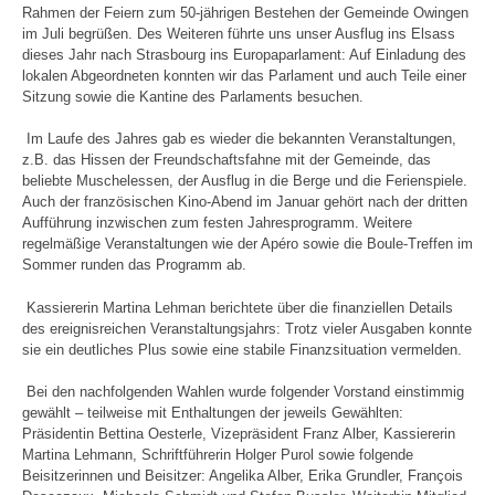
Rahmen der Feiern zum 50-jährigen Bestehen der Gemeinde Owingen
im Juli begrüßen. Des Weiteren führte uns unser Ausflug ins Elsass
dieses Jahr nach Strasbourg ins Europaparlament: Auf Einladung des
lokalen Abgeordneten konnten wir das Parlament und auch Teile einer
Sitzung sowie die Kantine des Parlaments besuchen.
Im Laufe des Jahres gab es wieder die bekannten Veranstaltungen,
z.B. das Hissen der Freundschaftsfahne mit der Gemeinde, das
beliebte Muschelessen, der Ausflug in die Berge und die Ferienspiele.
Auch der französischen Kino-Abend im Januar gehört nach der dritten
Aufführung inzwischen zum festen Jahresprogramm. Weitere
regelmäßige Veranstaltungen wie der Apéro sowie die Boule-Treffen im
Sommer runden das Programm ab.
Kassiererin Martina Lehman berichtete über die finanziellen Details
des ereignisreichen Veranstaltungsjahrs: Trotz vieler Ausgaben konnte
sie ein deutliches Plus sowie eine stabile Finanzsituation vermelden.
Bei den nachfolgenden Wahlen wurde folgender Vorstand einstimmig
gewählt – teilweise mit Enthaltungen der jeweils Gewählten:
Präsidentin Bettina Oesterle, Vizepräsident Franz Alber, Kassiererin
Martina Lehmann, Schriftführerin Holger Purol sowie folgende
Beisitzerinnen und Beisitzer: Angelika Alber, Erika Grundler, François