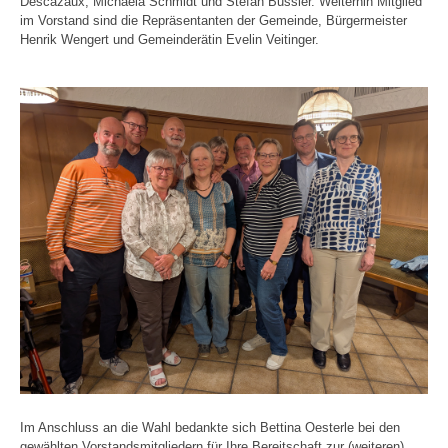
Descazaux, Michaela Schmidt und Stefan Bussler. Weiterhin Mitglied
im Vorstand sind die Repräsentanten der Gemeinde, Bürgermeister
Henrik Wengert und Gemeinderätin Evelin Veitinger.
Im Anschluss an die Wahl bedankte sich Bettina Oesterle bei den
gewählten Vorstandsmitgliedern für Ihre Bereitschaft zur (weiteren)